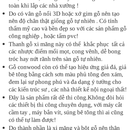
toàn khi lắp các nhà xưởng !
Do có vân gỗ nổi 3D hoặc xớ gim gỗ nên tạo
nên độ chân thật giống gỗ tự nhiên . Có tính
thẩm mỹ cao và bền đẹp so với các sản phẩm gỗ
công nghiệp , hoặc tấm pvc!
Thanh gỗ xi măng này có thể khắc phục tất cả
các nhược điểm mối mọt, cong vênh, dễ bong
tróc hay nứt rãnh trên sàn gỗ tự nhiên.
Gỗ conwood còn có thể tạo hiệu ứng giả đá, giả
bê tông bằng cách sơn màu phủ tông đen xám,
đem lại sự phong phú và đa dạng ý tưởng cho
các kiến trúc sư , các nhà thiết kế nội ngoại thất!
Đây là sản phẩm rất dễ thi công.Không đòi hỏi
các thiết bị thi công chuyên dụng, với máy cắt
cầm tay , máy bắn vít, súng bê tông thì ai cũng
có thể tự làm được!
Do thành phần là xi măng và bột gỗ nên thân