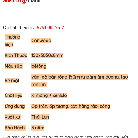
308.000
/thanh
₫
Giá tính theo m2:
675.000 đ/m2
Thương
Conwood
hiệu
Kích Thước
150x3050x8mm
Màu sắc
bêtông
vân gỗ bản rộng 150mm,ngàm âm dương, tạo
Bề mặt
ron lớn.
Chất liệu
xi măng + xenlulo
Ứng dụng
Ốp trần, ốp tường, cột, hàng rào, cổng
Xuất xứ
Thái Lan
Bảo Hành
3 năm
Giá trên chỉ là giá vật tư chưa bao gồm : thi công,vận chuyển.