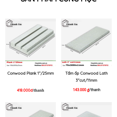
Conwood Plank 1”/25mm
Tấm ốp Conwood Lath
3”cut/11mm
143.000
/thanh
₫
418.000đ
/thanh