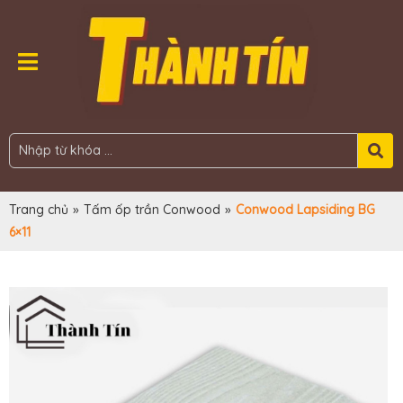
Trang chủ
»
Tấm ốp trần Conwood
»
Conwood Lapsiding BG
6×11