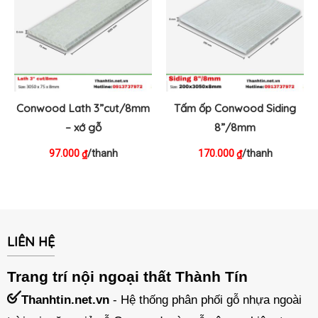
Conwood Lath 3”cut/8mm
Tấm ốp Conwood Siding
– xớ gỗ
8”/8mm
97.000
/thanh
170.000
/thanh
₫
₫
LIÊN HỆ
Trang trí nội ngoại thất Thành Tín
Thanhtin.net.vn
- Hệ thống phân phối gỗ nhựa ngoài