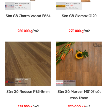
Sàn Gỗ Charm Wood E864
Sàn Gỗ Glomax G120
280.000
/m2
270.000
/m2
₫
₫
Sàn Gỗ Redsun R83-8mm
Sàn Gỗ Morser MS107 cốt
xanh 12mm
370.000
₫
/
m2
225.000
/m2
₫