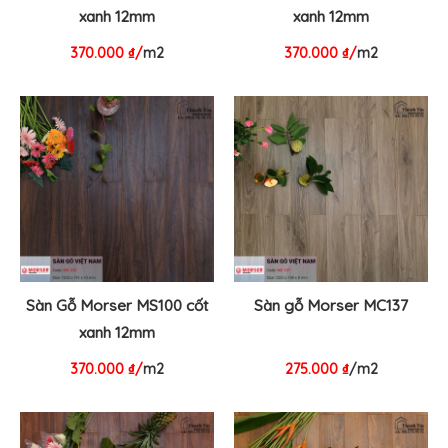
xanh 12mm
xanh 12mm
370.000
₫
/
m2
370.000
₫
/
m2
Sàn Gỗ Morser MS100 cốt
Sàn gỗ Morser MC137
xanh 12mm
370.000
₫
/
m2
275.000
₫
/m2