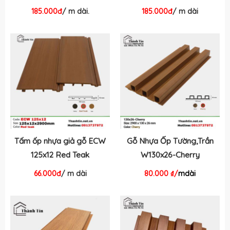
185.000đ
/ m dài.
185.000đ
/ m dài
Tấm ốp nhựa giả gỗ ECW
Gỗ Nhựa Ốp Tường,Trần
125x12 Red Teak
W130x26-Cherry
66.000đ
/ m dài
80.000 ₫/
mdài