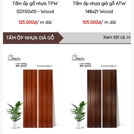
Tấm ốp gỗ nhựa TPW
Tấm ốp nhựa giả gỗ ATW
SD150x10 - Wood
148x21 Wood
125.000đ
/ m dài
105.000đ
/ m dài
Xem tất cả >>
TẤM ỐP NHỰA GIẢ GỖ