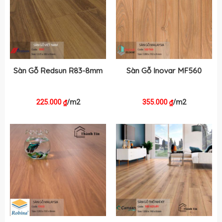
Sàn Gỗ Redsun R83-8mm
Sàn Gỗ Inovar MF560
225.000
/m2
355.000
/m2
₫
₫