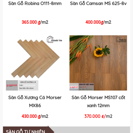
Sàn Gỗ Robina O111-8mm
Sàn Gỗ Camsan MS 625-8v
365.000
/m2
400.000
/m2
₫
₫
Sàn Gỗ Xương Cá Morser
Sàn Gỗ Morser MS107 cốt
MX86
xanh 12mm
370.000
₫
/
m2
430.000
/m2
₫
SÀN GỖ TỰ NHIÊN