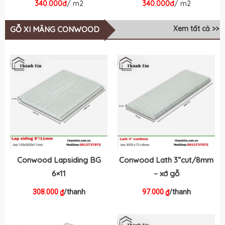
340.000đ
/ m2
340.000đ
/ m2
Xem tất cả >>
GỖ XI MĂNG CONWOOD
Conwood Lapsiding BG
Conwood Lath 3”cut/8mm
6×11
– xớ gỗ
308.000
/thanh
97.000
/thanh
₫
₫