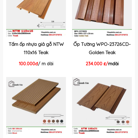
Tấm ốp nhựa giả gỗ NTW
Ốp Tường WPO-23726CD-
110x16 Teak
Golden Teak
100.000đ
/ m dài
234.000 ₫/
mdài