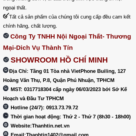
ngoại thất.
Tất cả sản phẩm của chúng tôi cung cấp đều cam kết
chính hãng, chất lượng.
Công Ty TNHH Nội Ngoại Thất- Thương
Mại-Dich Vụ Thành Tín
SHOWROOM HỒ CHÍ MINH
Địa Chỉ: Tầng 01 Tòa nhà VietPhone Builing, 127
Hoàng Văn Thụ, P.8, Quận Phú Nhuận, TPHCM
MST: 0317718304 cấp ngày 06/03/2023 bởi Sở Kế
Hoạch và Đầu Tư TPHCM
Hotline (24/7): 0913.73.79.72
Thời gian hoạt động: Thứ 2 - Thứ 7 (8h30 - 18h00)
Website:Thanhtin.net.vn
Email:
Thanhtin1402@gmail.com
.