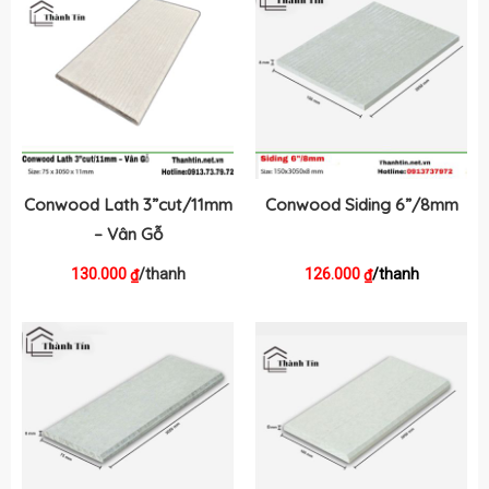
Conwood Lath 3”cut/11mm
Conwood Siding 6”/8mm
– Vân Gỗ
130.000
/thanh
126.000
/thanh
₫
₫