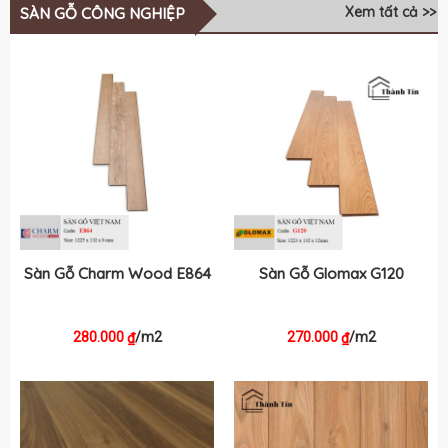
Xem tất cả >>
SÀN GỖ CÔNG NGHIỆP
Sàn Gỗ Charm Wood E864
Sàn Gỗ Glomax G120
280.000
/m2
270.000
/m2
₫
₫