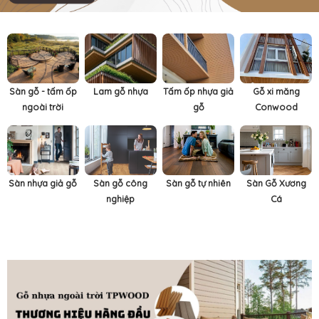
Sàn gỗ - tấm ốp
Lam gỗ nhựa
Tấm ốp nhựa giả
Gỗ xi măng
ngoài trời
gỗ
Conwood
Sàn nhựa giả gỗ
Sàn gỗ công
Sàn gỗ tự nhiên
Sàn Gỗ Xương
nghiệp
Cá