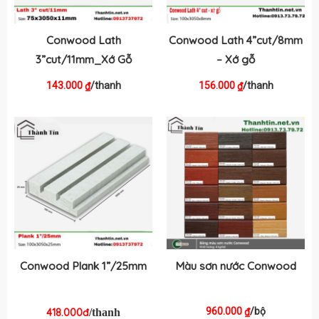
Conwood Lath
Conwood Lath 4”cut/8mm
3”cut/11mm_Xớ Gỗ
– Xớ gỗ
143.000
/thanh
156.000
/thanh
₫
₫
Conwood Plank 1”/25mm
Màu sơn nước Conwood
960.000
/bộ
₫
418.000đ
/thanh