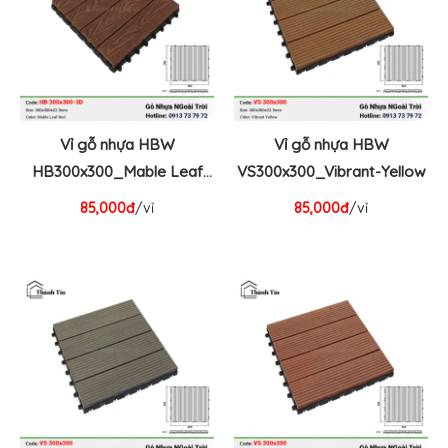
Vỉ gỗ nhựa HBW
Vỉ gỗ nhựa HBW
HB300x300_Mable Leaf
VS300x300_Vibrant-Yellow
Red
85,000đ
/vỉ
85,000đ
/vỉ