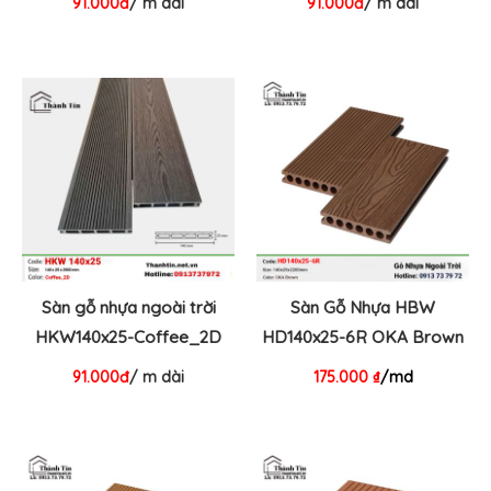
91.000đ
/ m dài
91.000đ
/ m dài
Sàn gỗ nhựa ngoài trời
Sàn Gỗ Nhựa HBW
HKW140x25-Coffee_2D
HD140x25-6R OKA Brown
91.000đ
/ m dài
175.000
₫
/md