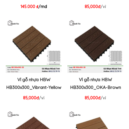
Charcoal
Charcoal
145.000
₫
/md
85,000đ
/vỉ
Vỉ gỗ nhựa HBW
Vỉ gỗ nhựa HBW
HB300x300_Vibrant-Yellow
HB300x300_OKA-Brown
85,000đ
/vỉ
85,000đ
/vỉ