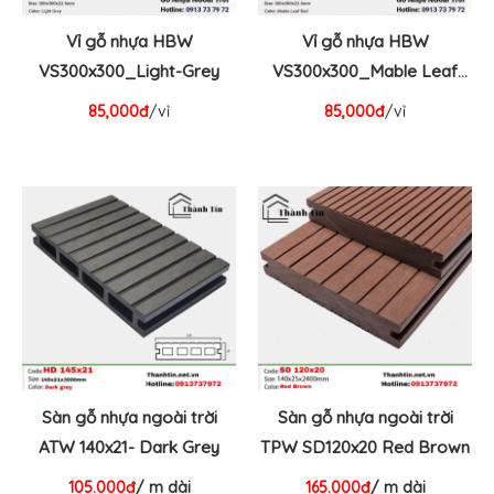
Vỉ gỗ nhựa HBW
Vỉ gỗ nhựa HBW
VS300x300_Light-Grey
VS300x300_Mable Leaf
Red
85,000đ
/vỉ
85,000đ
/vỉ
Sàn gỗ nhựa ngoài trời
Sàn gỗ nhựa ngoài trời
ATW 140x21- Dark Grey
TPW SD120x20 Red Brown
105.000đ
/ m dài
165.000đ
/ m dài