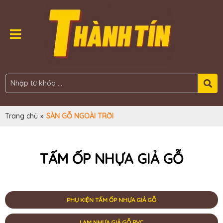
Trang chủ
»
SÀN GỖ NGOÀI TRỜI
TẤM ỐP NHỰA GIẢ GỖ
PHỤ KIỆN TẤM ỐP NHỰA GIẢ GỖ
LAM NHỰA GIẢ GỖ PVC