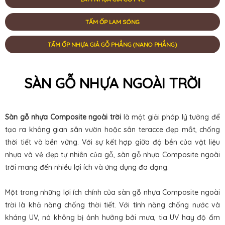
TẤM ỐP LAM SÓNG
TẤM ỐP NHỰA GIẢ GỖ PHẲNG (NANO PHẲNG)
SÀN GỖ NHỰA NGOÀI TRỜI
Sàn gỗ nhựa Composite ngoài trời
là một giải pháp lý tưởng để
tạo ra không gian sân vườn hoặc sân teracce đẹp mắt, chống
thời tiết và bền vững. Với sự kết hợp giữa độ bền của vật liệu
nhựa và vẻ đẹp tự nhiên của gỗ, sàn gỗ nhựa Composite ngoài
trời mang đến nhiều lợi ích và ứng dụng đa dạng.
Một trong những lợi ích chính của sàn gỗ nhựa Composite ngoài
trời là khả năng chống thời tiết. Với tính năng chống nước và
kháng UV, nó không bị ảnh hưởng bởi mưa, tia UV hay độ ẩm