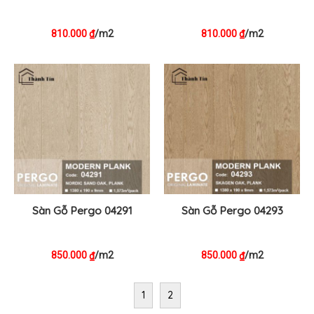
810.000
/m2
810.000
/m2
₫
₫
Sàn Gỗ Pergo 04291
Sàn Gỗ Pergo 04293
850.000
/m2
850.000
/m2
₫
₫
1
2