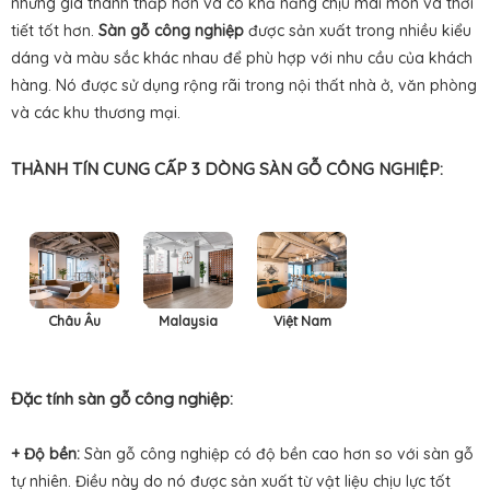
nhưng giá thành thấp hơn và có khả năng chịu mài mòn và thời
tiết tốt hơn.
Sàn gỗ công nghiệp
được sản xuất trong nhiều kiểu
dáng và màu sắc khác nhau để phù hợp với nhu cầu của khách
hàng. Nó được sử dụng rộng rãi trong nội thất nhà ở, văn phòng
và các khu thương mại.
THÀNH TÍN CUNG CẤP 3 DÒNG SÀN GỖ CÔNG NGHIỆP:
Châu Âu
Malaysia
Việt Nam
Đặc tính sàn gỗ công nghiệp:
+ Độ bền:
Sàn gỗ công nghiệp có độ bền cao hơn so với sàn gỗ
tự nhiên. Điều này do nó được sản xuất từ vật liệu chịu lực tốt