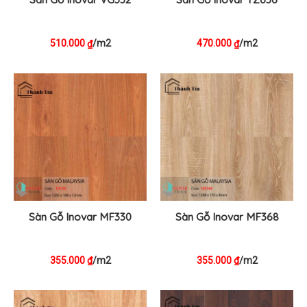
510.000
/m2
470.000
/m2
₫
₫
Sàn Gỗ Inovar MF330
Sàn Gỗ Inovar MF368
355.000
/m2
355.000
/m2
₫
₫