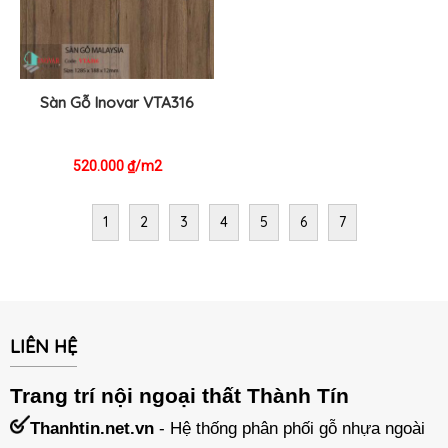
Sàn Gỗ Inovar VTA316
520.000
/m2
₫
1
2
3
4
5
6
7
LIÊN HỆ
Trang trí nội ngoại thất Thành Tín
Thanhtin.net.vn
- Hệ thống phân phối gỗ nhựa ngoài