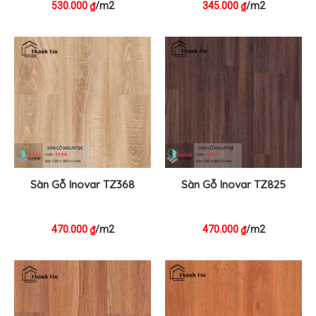
530.000
/m2
345.000
/m2
₫
₫
Sàn Gỗ Inovar TZ368
Sàn Gỗ Inovar TZ825
470.000
/m2
470.000
/m2
₫
₫