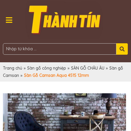
Trang chủ
»
Sàn gỗ công nghiệp
»
SÀN GỖ CHÂU ÂU
»
Sàn gỗ
Camsan
»
Sàn Gỗ Camsan Aqua 4515 12mm