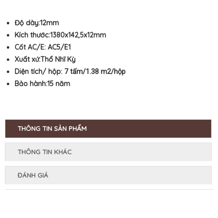
Độ dày:12mm
Kích thước:
1380x142,5x12mm
Cốt AC/E:
AC5/E1
Xuất xứ:Thổ Nhĩ Kỳ
Diện tích/ hộp:
7
tấm/1.38 m2/hộp
Bảo hành:
15 năm
THÔNG TIN SẢN PHẨM
THÔNG TIN KHÁC
ĐÁNH GIÁ