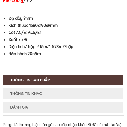
850.000
/m2
₫
Độ dày:9mm
Kích thước:
1380x190x9mm
Cốt AC/E:
AC5/E1
Xuất xứ:Bỉ
Diện tích/ hộp:
6
tấm/1.573m2/hộp
Bảo hành:20
năm
THÔNG TIN SẢN PHẨM
THÔNG TIN KHÁC
ĐÁNH GIÁ
Pergo là thương hiệu sàn gỗ cao cấp nhập khẩu Bỉ đã có mặt tại Việt