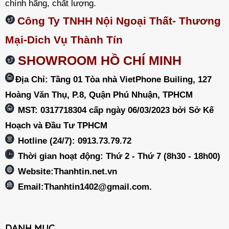
chính hãng, chất lượng.
Công Ty TNHH Nội Ngoại Thất- Thương
Mại-Dich Vụ Thành Tín
SHOWROOM HỒ CHÍ MINH
Địa Chỉ: Tầng 01 Tòa nhà VietPhone Builing, 127
Hoàng Văn Thụ, P.8, Quận Phú Nhuận, TPHCM
MST: 0317718304 cấp ngày 06/03/2023 bởi Sở Kế
Hoạch và Đầu Tư TPHCM
Hotline (24/7): 0913.73.79.72
Thời gian hoạt động: Thứ 2 - Thứ 7 (8h30 - 18h00)
Website:Thanhtin.net.vn
Email:
Thanhtin1402@gmail.com
.
DANH MỤC