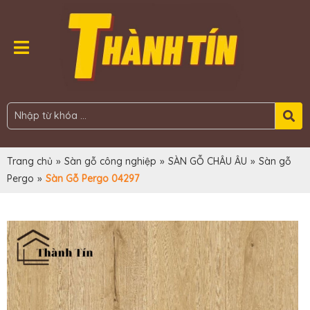
Trang chủ
»
Sàn gỗ công nghiệp
»
SÀN GỖ CHÂU ÂU
»
Sàn gỗ
Pergo
»
Sàn Gỗ Pergo 04297