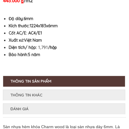
445.000
/m2
₫
Độ dày:6mm
Kích thước:1224
x183x6mm
Cốt AC/E:
AC4/E1
Xuất xứ:Việt Nam
Diện tích/ hộp:
1,791
/hộp
Bảo hành:5
năm
THÔNG TIN SẢN PHẨM
THÔNG TIN KHÁC
ĐÁNH GIÁ
Sàn nhựa hèm khóa Charm wood là loại sàn nhựa dày 6mm. Là