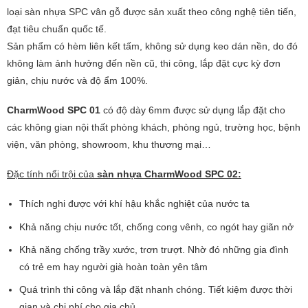
loại sàn nhựa SPC vân gỗ được sản xuất theo công nghệ tiên tiến,
đạt tiêu chuẩn quốc tế.
Sản phẩm có hèm liên kết tấm, không sử dụng keo dán nền, do đó
không làm ảnh hưởng đến nền cũ, thi công, lắp đặt cực kỳ đơn
giản, chịu nước và độ ẩm 100%.
CharmWood SPC 01
có độ dày 6mm được sử dụng lắp đặt cho
các không gian nội thất phòng khách, phòng ngủ, trường học, bệnh
viện, văn phòng, showroom, khu thương mại…
Đặc tính nổi trội của
sàn nhựa CharmWood SPC 02:
Thích nghi được với khí hậu khắc nghiệt của nước ta
Khả năng chịu nước tốt, chống cong vênh, co ngót hay giãn nở
Khả năng chống trầy xước, trơn trượt. Nhờ đó những gia đình
có trẻ em hay người già hoàn toàn yên tâm
Quá trình thi công và lắp đặt nhanh chóng. Tiết kiệm được thời
gian và chi phí cho gia chủ