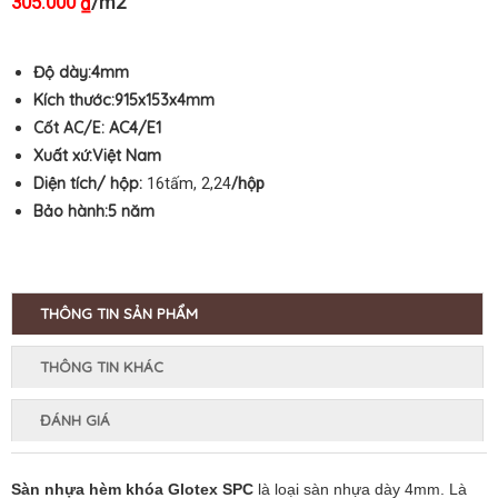
305.000
/m2
₫
Độ dày:4mm
Kích thước:915
x153
x4mm
Cốt AC/E:
AC4/E1
Xuất xứ:Việt Nam
Diện tích/ hộp:
16tấm, 2,24
/hộp
Bảo hành:5
năm
THÔNG TIN SẢN PHẨM
THÔNG TIN KHÁC
ĐÁNH GIÁ
Sàn nhựa hèm khóa Glotex SPC
là loại sàn nhựa dày 4mm. Là