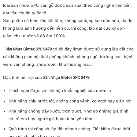
loại sàn nhựa SPC vân gỗ được sản xuất theo công nghệ tiên tiến,
đạt tiêu chuẩn quốc tế.
Sản phẩm có hèm liên kết tấm, không sử dụng keo dán nền, do đó
không làm ảnh hưởng đến nền cũ, thi công, lắp đặt cực kỳ đơn
giản, chịu nước và độ ẩm 100%.
có độ dày 4mm được sử dụng lắp đặt cho
Sàn Nhựa Glotex SPC S479
các không gian nội thất phòng khách, phòng ngủ, trường học, bệnh
viện, văn phòng, showroom, khu thương mại…
Đặc tính nổi trội của
Sàn Nhựa Glotex SPC S479
Thích nghi được với khí hậu khắc nghiệt của nước ta
Khả năng chịu nước tốt, chống cong vênh, co ngót hay giãn nở
Khả năng chống trầy xước, trơn trượt. Nhờ đó những gia đình
có trẻ em hay người già hoàn toàn yên tâm
Quá trình thi công và lắp đặt nhanh chóng. Tiết kiệm được thời
gian và chi phí cho gia chủ