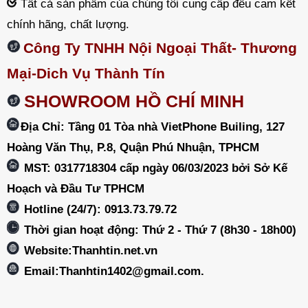
Tất cả sản phẩm của chúng tôi cung cấp đều cam kết
chính hãng, chất lượng.
Công Ty TNHH Nội Ngoại Thất- Thương
Mại-Dich Vụ Thành Tín
SHOWROOM HỒ CHÍ MINH
Địa Chỉ: Tầng 01 Tòa nhà VietPhone Builing, 127
Hoàng Văn Thụ, P.8, Quận Phú Nhuận, TPHCM
MST: 0317718304 cấp ngày 06/03/2023 bởi Sở Kế
Hoạch và Đầu Tư TPHCM
Hotline (24/7): 0913.73.79.72
Thời gian hoạt động: Thứ 2 - Thứ 7 (8h30 - 18h00)
Website:Thanhtin.net.vn
Email:
Thanhtin1402@gmail.com
.