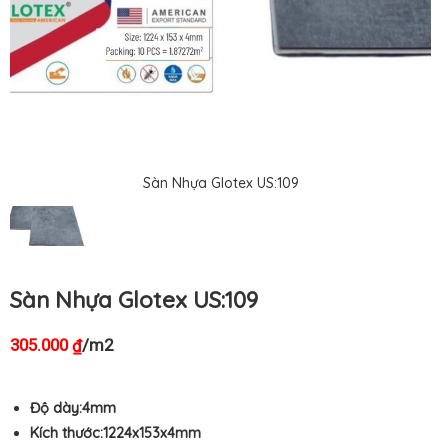
Sàn Nhựa Glotex US:109
Sàn Nhựa Glotex US:109
305.000
/m2
₫
Độ dày:4mm
Kích thước:1224
x153
x4mm