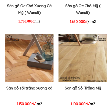
Sàn gỗ Óc Chó Xương Cá
Sàn gỗ Óc Chó Mỹ (
Mỹ ( Wanult)
Wanult)
1.700.000đ
/m2
1.650.000đ
/ m2
Sàn gỗ sồi trắng xương cá
Sàn gỗ Sồi Trắng Mỹ
1.150.000đ/
m2
1.100.000đ/
m2