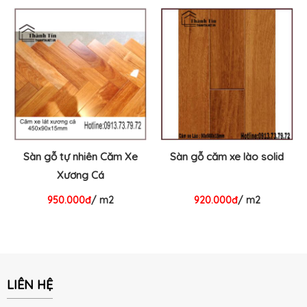
Sàn gỗ tự nhiên Căm Xe
Sàn gỗ căm xe lào solid
Xương Cá
950.000đ
/ m2
920.000đ
/ m2
LIÊN HỆ