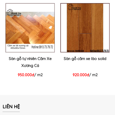
Sàn gỗ tự nhiên Căm Xe
Sàn gỗ căm xe lào solid
Xương Cá
950.000đ
/ m2
920.000đ
/ m2
LIÊN HỆ