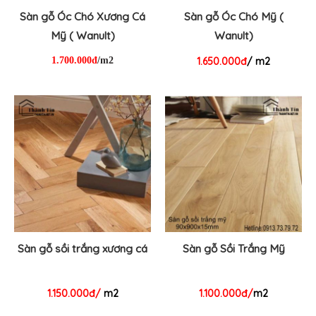
Sàn gỗ Óc Chó Xương Cá
Sàn gỗ Óc Chó Mỹ (
Mỹ ( Wanult)
Wanult)
1.700.000đ
/m2
1.650.000đ
/ m2
Sàn gỗ sồi trắng xương cá
Sàn gỗ Sồi Trắng Mỹ
1.150.000đ/
m2
1.100.000đ/
m2