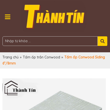
Trang chủ
»
Tấm ốp trần Conwood
»
Tấm ốp Conwood Siding
6”/8mm