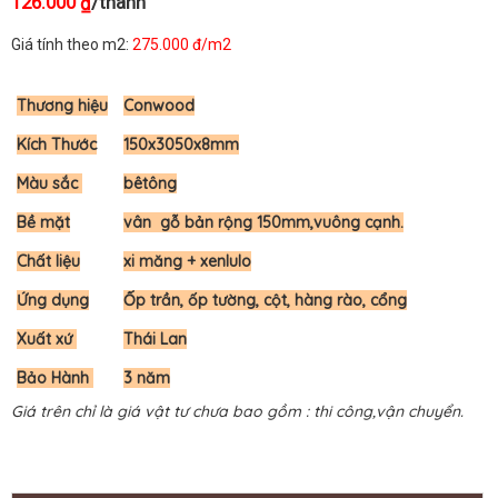
126.000
/thanh
₫
Giá tính theo m2:
275.000 đ/m2
Thương hiệu
Conwood
Kích Thước
150x3050x8mm
Màu sắc
bêtông
Bề mặt
vân gỗ bản rộng 150mm,vuông cạnh.
Chất liệu
xi măng + xenlulo
Ứng dụng
Ốp trần, ốp tường, cột, hàng rào, cổng
Xuất xứ
Thái Lan
Bảo Hành
3 năm
Giá trên chỉ là giá vật tư chưa bao gồm : thi công,vận chuyển.