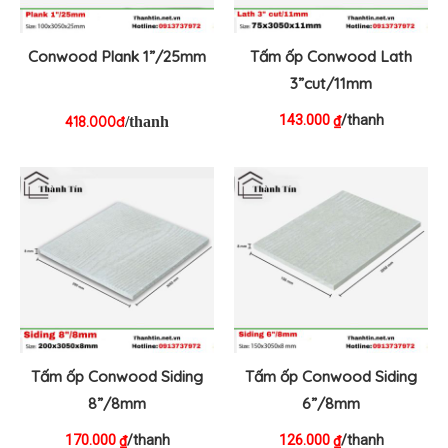
Conwood Plank 1”/25mm
Tấm ốp Conwood Lath
3”cut/11mm
143.000
/thanh
₫
418.000đ
/thanh
Tấm ốp Conwood Siding
Tấm ốp Conwood Siding
8”/8mm
6”/8mm
170.000
/thanh
126.000
/thanh
₫
₫