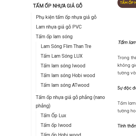
TẤM ỐP 
TẤM ỐP NHỰA GIẢ GỖ
Phụ kiện tấm ốp nhựa giả gỗ
Lam nhựa giả gỗ PVC
Tấm ốp lam sóng
Tấm lam 
Lam Sóng Flim Than Tre
Tấm Lam Sóng LUX
Trong th
không gi
Tấm lam sóng Iwood
tường và 
Tấm lam sóng Hobi wood
Tấm lam sóng ATwood
Sự độc đá
Tấm ốp nhựa giả gỗ phẳng (nano
Tấm lam 
phẳng)
tường ho
Tấm Ốp Lux
Tấm ốp Iwood
Tính thẩ
Tấm ốp Hobi wood