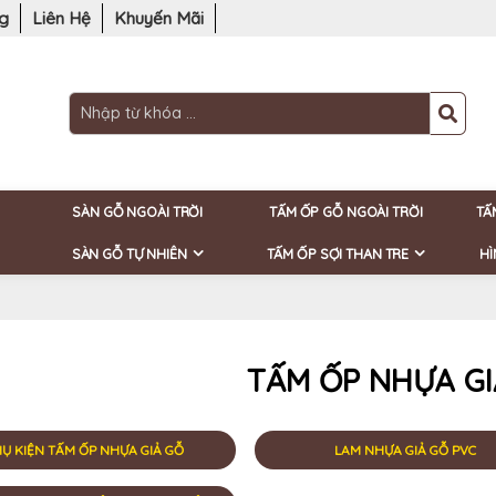
ng
Liên Hệ
Khuyến Mãi
SÀN GỖ NGOÀI TRỜI
TẤM ỐP GỖ NGOÀI TRỜI
TẤ
SÀN GỖ TỰ NHIÊN
TẤM ỐP SỢI THAN TRE
HÌ
TẤM ỐP NHỰA GI
Ụ KIỆN TẤM ỐP NHỰA GIẢ GỖ
LAM NHỰA GIẢ GỖ PVC