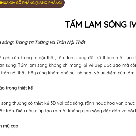
NHỰA GIẢ GỖ PHẲNG (NANO PHẲNG)
TẤM LAM SÓNG 
sóng: Trang trí Tường và Trần Nội Thất
ế giới của trang trí nội thất, tấm lam sóng đã trở thành một lựa
an sống. Tấm lam sóng không chỉ mang lại vẻ đẹp độc đáo mà còn
trần nội thất. Hãy cùng khám phá sự linh hoạt và ưu điểm của tấm l
o trong thiết kế
sóng thường có thiết kế 3D với các sóng, rãnh hoặc hoa văn phức 
ặc trần. Điều này giúp tạo ra một không gian sống độc đáo và nổi b
m mỹ cao