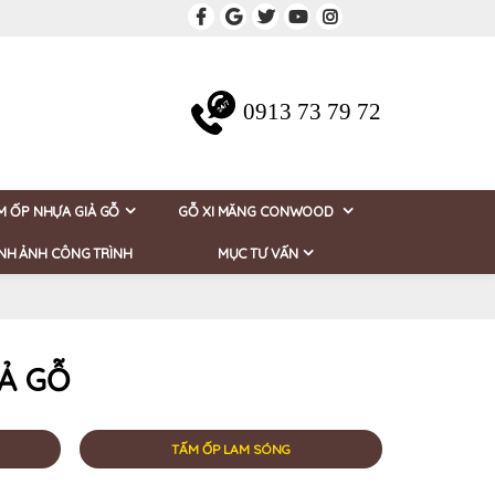
0913 73 79 72
M ỐP NHỰA GIẢ GỖ
GỖ XI MĂNG CONWOOD
NH ẢNH CÔNG TRÌNH
MỤC TƯ VẤN
Ả GỖ
TẤM ỐP LAM SÓNG