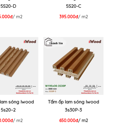
5S20-D
5S20-C
5.000đ
/ m2
395.000đ
/ m2
lam sóng Iwood
Tấm ốp lam sóng Iwood
5s20–2
3s30P-3
0.000đ
/ m2
650.000đ
/ m2