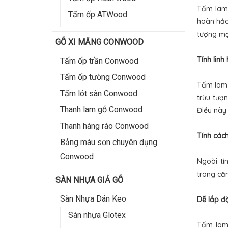
Tấm lam 
Tấm ốp ATWood
hoàn hảo
tượng m
GỖ XI MĂNG CONWOOD
Tính linh
Tấm ốp trần Conwood
Tấm ốp tường Conwood
Tấm lam 
Tấm lót sàn Conwood
trừu tượ
Thanh lam gỗ Conwood
Điều này 
Thanh hàng rào Conwood
Tính các
Bảng màu sơn chuyên dụng
Conwood
Ngoài tí
trong că
SÀN NHỰA GIẢ GỖ
Sàn Nhựa Dán Keo
Dễ lắp đặ
Sàn nhựa Glotex
Tấm lam 