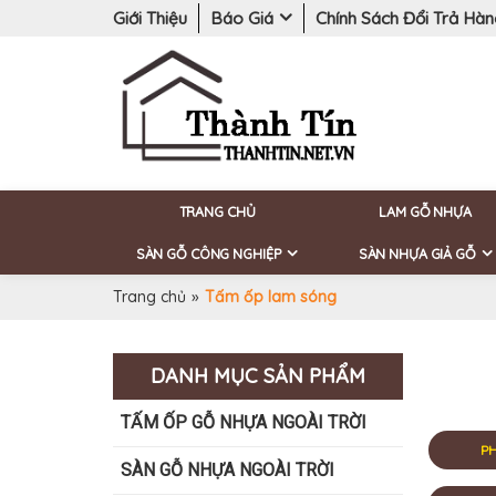
Giới Thiệu
Báo Giá
Chính Sách Đổi Trả Hà
TRANG CHỦ
LAM GỖ NHỰA
SÀN GỖ CÔNG NGHIỆP
SÀN NHỰA GIẢ GỖ
Trang chủ
»
Tấm ốp lam sóng
DANH MỤC SẢN PHẨM
TẤM ỐP GỖ NHỰA NGOÀI TRỜI
PH
SÀN GỖ NHỰA NGOÀI TRỜI