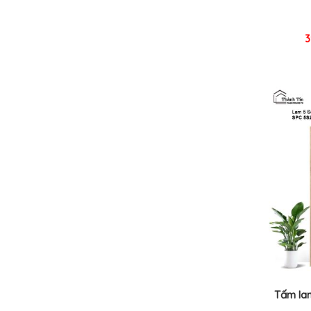
3
Tấm la