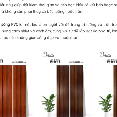
Điều này giúp tiết kiệm thời gian và tiền bạc. Nếu có vết bẩn hoặc
mà không cần phải thay cả bức tường hoặc trần.
 sóng PVC
là một lựa chọn tuyệt vời để trang trí tường và trần tro
ả năng cách nhiệt và cách âm, cùng với sự dễ lắp đặt và bảo trì, 
ệc tạo nên không gian sống đẹp và thoải mái.