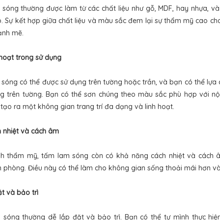
sóng thường được làm từ các chất liệu như gỗ, MDF, hay nhựa, và 
. Sự kết hợp giữa chất liệu và màu sắc đem lại sự thẩm mỹ cao cho
ạnh mẽ.
 hoạt trong sử dụng
sóng có thể được sử dụng trên tường hoặc trần, và bạn có thể lựa 
ng trên tường. Bạn có thể sơn chúng theo màu sắc phù hợp với nộ
tạo ra một không gian trang trí đa dạng và linh hoạt.
h nhiệt và cách âm
nh thẩm mỹ, tấm lam sóng còn có khả năng cách nhiệt và cách âm
n phòng. Điều này có thể làm cho không gian sống thoải mái hơn và t
t và bảo trì
sóng thường dễ lắp đặt và bảo trì. Bạn có thể tự mình thực hiệ