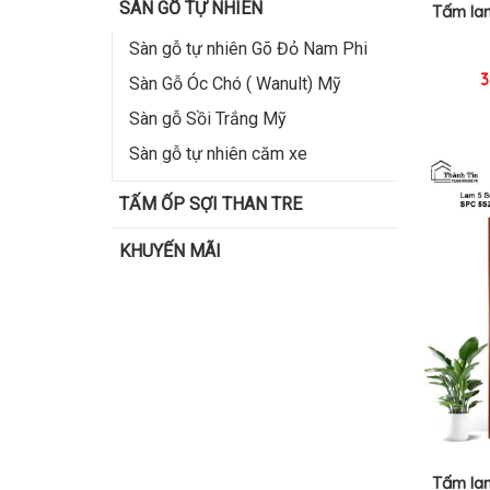
SÀN GỖ TỰ NHIÊN
Tấm la
Sàn gỗ tự nhiên Gõ Đỏ Nam Phi
3
Sàn Gỗ Óc Chó ( Wanult) Mỹ
Sàn gỗ Sồi Trắng Mỹ
Sàn gỗ tự nhiên căm xe
TẤM ỐP SỢI THAN TRE
KHUYẾN MÃI
Tấm la