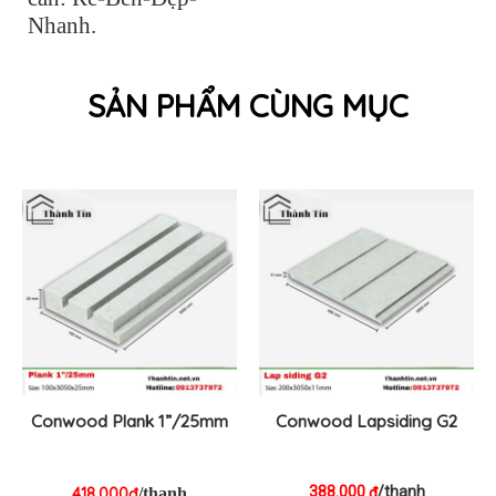
Nhanh.
SẢN PHẨM CÙNG MỤC
Conwood Plank 1”/25mm
Conwood Lapsiding G2
388.000
/thanh
₫
418.000đ
/thanh