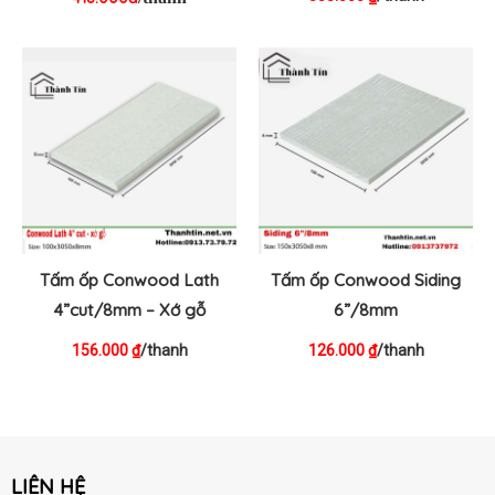
Tấm ốp Conwood Lath
Tấm ốp Conwood Siding
4”cut/8mm – Xớ gỗ
6”/8mm
156.000
/thanh
126.000
/thanh
₫
₫
LIÊN HỆ