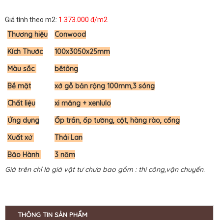
Giá tính theo m2:
1.373.000 đ/m2
Thương hiệu
Conwood
Kích Thước
100x3050x25mm
Màu sắc
bêtông
Bề mặt
xớ gỗ bản rộng 100mm,3 sóng
Chất liệu
xi măng + xenlulo
Ứng dụng
Ốp trần, ốp tường, cột, hàng rào, cổng
Xuất xứ
Thái Lan
Bảo Hành
3 năm
Giá trên chỉ là giá vật tư chưa bao gồm : thi công,vận chuyển.
THÔNG TIN SẢN PHẨM