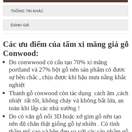
THÔNG TIN KHÁC
ĐÁNH GIÁ
Các ưu điểm của tấm xi măng giả gỗ
Conwood:
Do conwwood có cấu tạo 70% xi măng
portland và 27% bột gỗ nên sản phẩm có đươc
sự bền chắc , chịu được khí hậu mưa nắng khắc
nghiệt
Thanh gỗ conwood còn tác dụng cách âm ,cách
nhiệt rất tốt, không cháy và không bắt lửa, an
toàn khi lắp các nhà xưởng !
Do có vân gỗ nổi 3D hoặc xớ gim gỗ nên tạo
nên độ chân thật giống gỗ tự nhiên . Có tính
thẩm mỹ cao và bền đẹp so với các sản phẩm gỗ