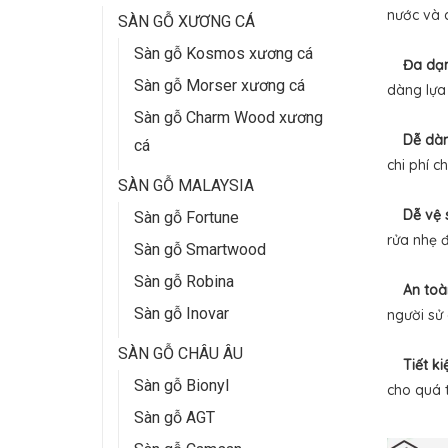
nước và 
SÀN GỖ XƯƠNG CÁ
Sàn gỗ Kosmos xương cá
Đa dạn
Sàn gỗ Morser xương cá
dàng lựa
Sàn gỗ Charm Wood xương
Dễ dàn
cá
chi phí c
SÀN GỖ MALAYSIA
Dễ vệ 
Sàn gỗ Fortune
rửa nhẹ 
Sàn gỗ Smartwood
Sàn gỗ Robina
An toà
Sàn gỗ Inovar
người sử
SÀN GỖ CHÂU ÂU
Tiết ki
Sàn gỗ Bionyl
cho quá t
Sàn gỗ AGT