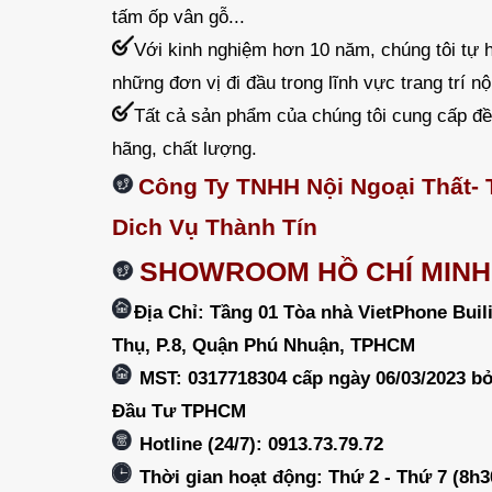
tấm ốp vân gỗ...
Với kinh nghiệm hơn 10 năm, chúng tôi tự h
những đơn vị đi đầu trong lĩnh vực trang trí nội
Tất cả sản phẩm của chúng tôi cung cấp đ
hãng, chất lượng.
Công Ty TNHH Nội Ngoại Thất-
Dich Vụ Thành Tín
SHOWROOM HỒ CHÍ MINH
Địa Chỉ: Tầng 01 Tòa nhà VietPhone Buil
Thụ, P.8, Quận Phú Nhuận, TPHCM
MST: 0317718304 cấp ngày 06/03/2023 b
Đầu Tư TPHCM
Hotline (24/7): 0913.73.79.72
Thời gian hoạt động: Thứ 2 - Thứ 7 (8h3