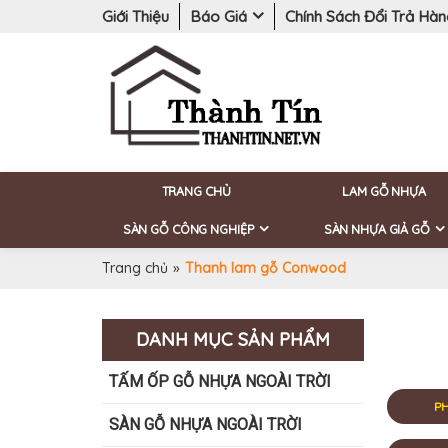
Giới Thiệu
Báo Giá
Chính Sách Đổi Trả Hà
TRANG CHỦ
LAM GỖ NHỰA
SÀN GỖ CÔNG NGHIỆP
SÀN NHỰA GIẢ GỖ
Trang chủ
»
Thanh lam gỗ Conwood
DANH MỤC SẢN PHẨM
TẤM ỐP GỖ NHỰA NGOÀI TRỜI
PH
SÀN GỖ NHỰA NGOÀI TRỜI