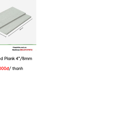
d Plank 4”/8mm
.000đ
/ thanh