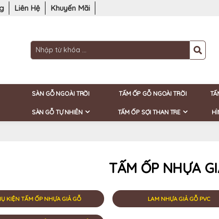
ng
Liên Hệ
Khuyến Mãi
SÀN GỖ NGOÀI TRỜI
TẤM ỐP GỖ NGOÀI TRỜI
TẤ
SÀN GỖ TỰ NHIÊN
TẤM ỐP SỢI THAN TRE
HÌ
TẤM ỐP NHỰA GI
Ụ KIỆN TẤM ỐP NHỰA GIẢ GỖ
LAM NHỰA GIẢ GỖ PVC