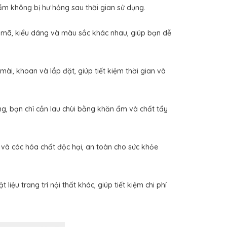
ẩm không bị hư hỏng sau thời gian sử dụng.
ã, kiểu dáng và màu sắc khác nhau, giúp bạn dễ
.
i, khoan và lắp đặt, giúp tiết kiệm thời gian và
, bạn chỉ cần lau chùi bằng khăn ẩm và chất tẩy
 các hóa chất độc hại, an toàn cho sức khỏe
ệu trang trí nội thất khác, giúp tiết kiệm chi phí