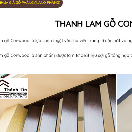
NHỰA GIẢ GỖ PHẲNG (NANO PHẲNG)
THANH LAM GỖ C
 gỗ Conwood là lựa chọn tuyệt vời cho việc trang trí nội thất và ng
m gỗ Conwood là sản phẩm được làm từ chất liệu sợi gỗ tổng hợp ca