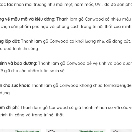
các tác nhân môi trường như mối mọt, nấm mốc, UV... do đó sản ph
g về mẫu mã và kiểu dáng:
Thanh lam gỗ Conwood có nhiều mẫu m
 chọn sản phẩm phù hợp với phong cách trang trí nội thất của mình
g lắp đặt:
Thanh lam gỗ Conwood có khối lượng nhẹ, dễ dàng cắt, mà
ho quá trình thi công.
sinh và bảo dưỡng:
Thanh lam gỗ Conwood dễ vệ sinh và bảo dưỡng
để giữ cho sản phẩm luôn sạch sẽ.
n cho sức khỏe:
Thanh lam gỗ Conwood không chứa formaldehyde và
 dụng.
ệm chi phí:
Thanh lam gỗ Conwood có giá thành rẻ hơn so với các vật li
rình thi công và trang trí nội thất.