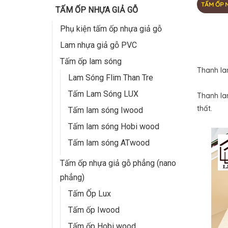
TẤM ỐP 
TẤM ỐP NHỰA GIẢ GỖ
Phụ kiện tấm ốp nhựa giả gỗ
Lam nhựa giả gỗ PVC
Tấm ốp lam sóng
Thanh lam
Lam Sóng Flim Than Tre
Tấm Lam Sóng LUX
Thanh la
thất.
Tấm lam sóng Iwood
Tấm lam sóng Hobi wood
Tấm lam sóng ATwood
Tấm ốp nhựa giả gỗ phẳng (nano
phẳng)
Tấm Ốp Lux
Tấm ốp Iwood
Tấm ốp Hobi wood