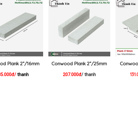
od Plank 2”/16mm
Conwood Plank 2”/25mm
Conwoo
131
35.000đ/
thanh
207.000đ
/ thanh