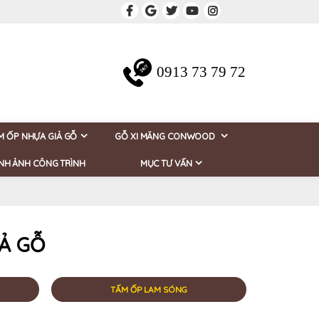
0913 73 79 72
M ỐP NHỰA GIẢ GỖ
GỖ XI MĂNG CONWOOD
NH ẢNH CÔNG TRÌNH
MỤC TƯ VẤN
Ả GỖ
TẤM ỐP LAM SÓNG