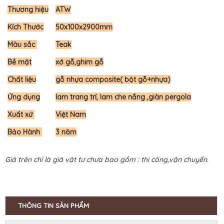
Thương hiệu
ATW
Kích Thước
50x100x2900mm
Màu sắc
Teak
Bề mặt
xớ gỗ,ghim gỗ
Chất liệu
gỗ nhựa composite( bột gỗ+nhựa)
Ứng dụng
lam trang trí, lam che nắng ,giàn pergola
Xuất xứ
Việt Nam
Bảo Hành
3 năm
Giá trên chỉ là giá vật tư chưa bao gồm : thi công,vận chuyển.
THÔNG TIN SẢN PHẨM