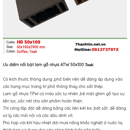
Ưu điểm nổi bật lam gỗ nhựa ATW
50x100
:
Teak
Có kích thước thông dụng ,phổ biến nên dễ dàng áp dụng vào
các hạng mục trang trí phổ thông thay cho sắt thép.
Lam gỗ nhựa TPW có màu sắc tự nhiên ,bề mặt ghim gỗ tạo sự
liền lạc ,sắc nét cho sẩn phẩm hoàn thiện.
Thi công lắp đặt dễ dàng bằng các liên kết ke ,bát sắt. dễ dàng
xử lý các mối nối và các dấu đinh vít.
Phù hợp với khí hậu nhiệt đới mưa nắng khắc nghiệt ở nước ta,
thích hợp sử dụng cho các công trình biển,gần biển.