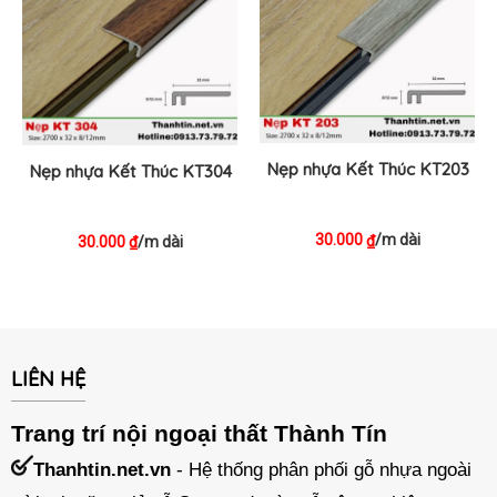
Nẹp nhựa Kết Thúc KT203
Nẹp nhựa Kết Thúc KT304
30.000
/m dài
₫
30.000
/m dài
₫
LIÊN HỆ
Trang trí nội ngoại thất Thành Tín
Thanhtin.net.vn
- Hệ thống phân phối gỗ nhựa ngoài