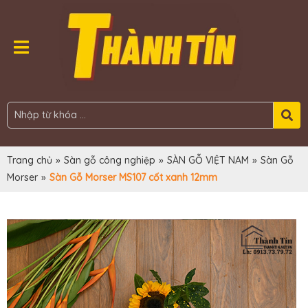
Trang chủ
»
Sàn gỗ công nghiệp
»
SÀN GỖ VIỆT NAM
»
Sàn Gỗ
Morser
»
Sàn Gỗ Morser MS107 cốt xanh 12mm