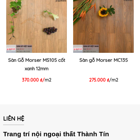
Sàn Gỗ Morser MS105 cốt
Sàn gỗ Morser MC135
xanh 12mm
370.000
₫
/
m2
275.000
₫
/m2
LIÊN HỆ
Trang trí nội ngoại thất Thành Tín