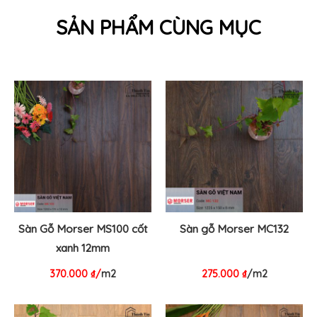
SẢN PHẨM CÙNG MỤC
Sàn Gỗ Morser MS100 cốt
Sàn gỗ Morser MC132
xanh 12mm
370.000
₫
/
m2
275.000
₫
/m2