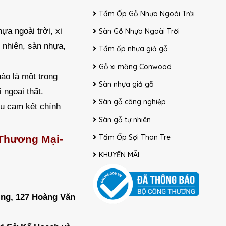
Tấm Ốp Gỗ Nhựa Ngoài Trời
ựa ngoài trời, xi
Sàn Gỗ Nhựa Ngoài Trời
 nhiên, sàn nhựa,
Tấm ốp nhựa giả gỗ
Gỗ xi măng Conwood
ào là một trong
Sàn nhựa giả gỗ
 ngoại thất.
Sàn gỗ công nghiệp
ều cam kết chính
Sàn gỗ tự nhiên
Tấm Ốp Sợi Than Tre
 Thương Mại-
KHUYẾN MÃI
ing, 127 Hoàng Văn