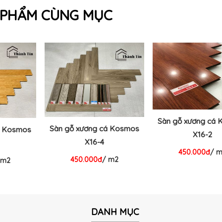
 PHẨM CÙNG MỤC
Sàn gỗ xương cá
Sàn gỗ xương cá Kosmos
á Kosmos
X16-2
X16-4
450.000đ
/ 
450.000đ
/ m2
 m2
DANH MỤC