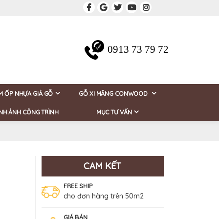
0913 73 79 72
M ỐP NHỰA GIẢ GỖ
GỖ XI MĂNG CONWOOD
NH ẢNH CÔNG TRÌNH
MỤC TƯ VẤN
CAM KẾT
FREE SHIP
cho đơn hàng trên 50m2
GIÁ BÁN