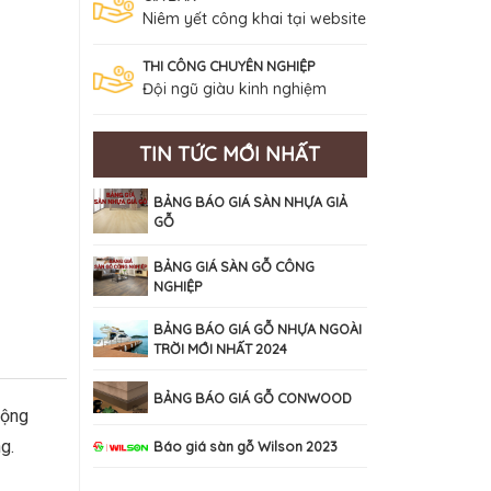
Niêm yết công khai tại website
THI CÔNG CHUYÊN NGHIỆP
Đội ngũ giàu kinh nghiệm
TIN TỨC MỚI NHẤT
BẢNG BÁO GIÁ SÀN NHỰA GIẢ
GỖ
BẢNG GIÁ SÀN GỖ CÔNG
NGHIỆP
BẢNG BÁO GIÁ GỖ NHỰA NGOÀI
TRỜI MỚI NHẤT 2024
BẢNG BÁO GIÁ GỖ CONWOOD
động
g.
Báo giá sàn gỗ Wilson 2023