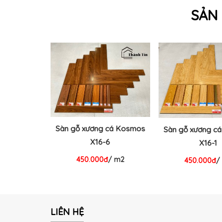
SẢN
Sàn gỗ xương cá Kosmos
Sàn gỗ xương c
X16-6
X16-1
450.000đ
/ m2
450.000đ
/
LIÊN HỆ