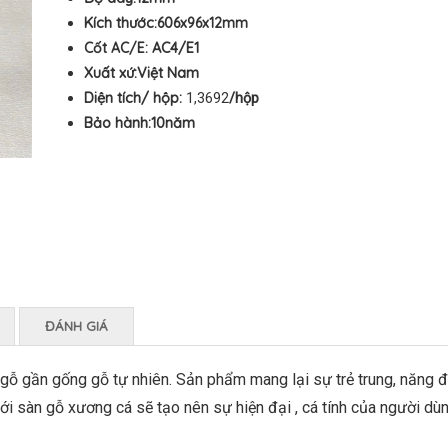
Kích thước:606
x96x12mm
Cốt AC/E:
AC4/E1
Xuất xứ:Việt Nam
Diện tích/ hộp:
1,3692
/hộp
Bảo hành:10
năm
ĐÁNH GIÁ
gỗ gần gống gỗ tự nhiên. Sản phẩm mang lại sự trẻ trung, năng 
i sàn gỗ xương cá sẽ tạo nên sự hiện đại , cá tính của người dùn