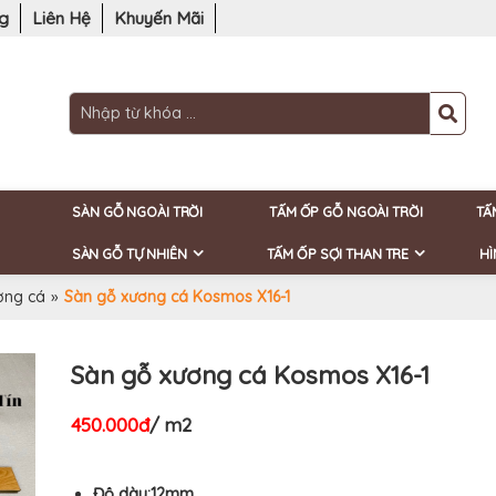
ng
Liên Hệ
Khuyến Mãi
SÀN GỖ NGOÀI TRỜI
TẤM ỐP GỖ NGOÀI TRỜI
TẤ
SÀN GỖ TỰ NHIÊN
TẤM ỐP SỢI THAN TRE
HÌ
ơng cá
»
Sàn gỗ xương cá Kosmos X16-1
Sàn gỗ xương cá Kosmos X16-1
450.000đ
/ m2
Độ dày:12mm