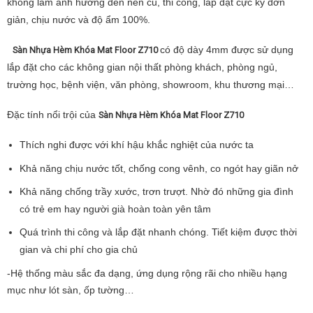
không làm ảnh hưởng đến nền cũ, thi công, lắp đặt cực kỳ đơn
giản, chịu nước và độ ẩm 100%.
có độ dày 4mm được sử dụng
Sàn Nhựa Hèm Khóa Mat Floor Z710
lắp đặt cho các không gian nội thất phòng khách, phòng ngủ,
trường học, bệnh viện, văn phòng, showroom, khu thương mại…
Đặc tính nổi trội của
Sàn Nhựa Hèm Khóa Mat Floor Z710
Thích nghi được với khí hậu khắc nghiệt của nước ta
Khả năng chịu nước tốt, chống cong vênh, co ngót hay giãn nở
Khả năng chống trầy xước, trơn trượt. Nhờ đó những gia đình
có trẻ em hay người già hoàn toàn yên tâm
Quá trình thi công và lắp đặt nhanh chóng. Tiết kiệm được thời
gian và chi phí cho gia chủ
-Hệ thống màu sắc đa dạng, ứng dụng rộng rãi cho nhiều hạng
mục như lót sàn, ốp tường…