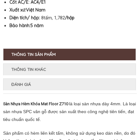
Cốt AC/E:
AC4/E1
Xuất xứ:Việt Nam
Diện tích/ hộp:
8tấm, 1,782
/hộp
Bảo hành:5
năm
THÔNG TIN SẢN PHẨM
THÔNG TIN KHÁC
ĐÁNH GIÁ
là loại
sàn nhựa dày 4mm. Là loại
Sàn Nhựa Hèm Khóa Mat Floor Z710
sàn nhựa SPC vân gỗ được sản xuất theo công nghệ tiên tiến, đạt
tiêu chuẩn quốc tế.
Sản phẩm có hèm liên kết tấm, không sử dụng keo dán nền, do đó