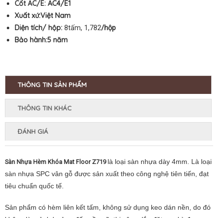
Cốt AC/E:
AC4/E1
Xuất xứ:Việt Nam
Diện tích/ hộp:
8tấm, 1,782
/hộp
Bảo hành:5
năm
THÔNG TIN SẢN PHẨM
THÔNG TIN KHÁC
ĐÁNH GIÁ
là loại
sàn nhựa dày 4mm. Là loại
Sàn Nhựa Hèm Khóa Mat Floor Z719
sàn nhựa SPC vân gỗ được sản xuất theo công nghệ tiên tiến, đạt
tiêu chuẩn quốc tế.
Sản phẩm có hèm liên kết tấm, không sử dụng keo dán nền, do đó