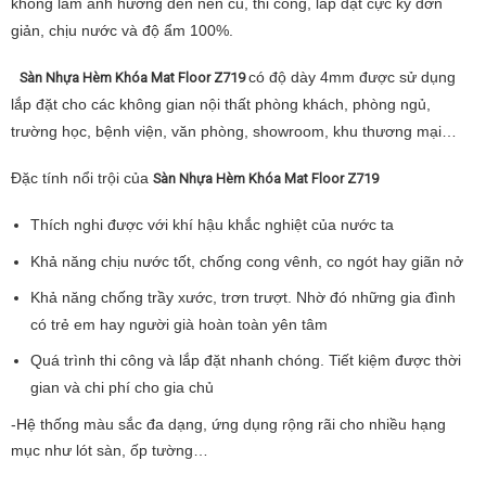
không làm ảnh hưởng đến nền cũ, thi công, lắp đặt cực kỳ đơn
giản, chịu nước và độ ẩm 100%.
có độ dày 4mm được sử dụng
Sàn Nhựa Hèm Khóa Mat Floor Z719
lắp đặt cho các không gian nội thất phòng khách, phòng ngủ,
trường học, bệnh viện, văn phòng, showroom, khu thương mại…
Đặc tính nổi trội của
Sàn Nhựa Hèm Khóa Mat Floor Z719
Thích nghi được với khí hậu khắc nghiệt của nước ta
Khả năng chịu nước tốt, chống cong vênh, co ngót hay giãn nở
Khả năng chống trầy xước, trơn trượt. Nhờ đó những gia đình
có trẻ em hay người già hoàn toàn yên tâm
Quá trình thi công và lắp đặt nhanh chóng. Tiết kiệm được thời
gian và chi phí cho gia chủ
-Hệ thống màu sắc đa dạng, ứng dụng rộng rãi cho nhiều hạng
mục như lót sàn, ốp tường…