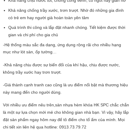
Khả năng chịu nước tốt, chống cong vênh, co ngót hay giãn nở
Khả năng chống trầy xước, trơn trượt. Nhờ đó những gia đình
có trẻ em hay người già hoàn toàn yên tâm
Quá trình thi công và lắp đặt nhanh chóng. Tiết kiệm được thời
gian và chi phí cho gia chủ
-Hệ thống màu sắc đa dạng, ứng dụng rộng rãi cho nhiều hạng
mục như lót sàn, ốp tường…
-Khả năng chịu được sự biến đổi của khí hậu, chịu được nước,
không trầy xước hay trơn trượt.
-Giá thành cạnh tranh cao cũng là ưu điểm nổi bật mà thương hiệu
này mang đến cho người dùng.
Với nhiều ưu điểm nêu trên,sàn nhựa hèm khóa HK SPC chắc chắn
là một sự lựa chọn mới mẻ cho không gian nhà bạn. Vì vậy, hãy lắp
đặt sản phẩm ngay hôm nay để tô điểm cho tổ ấm của mình. Mọi
chi tiết xin liên hệ qua hotline: 0913.73.79.72