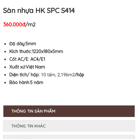
Sàn nhựa HK SPC S414
360.000đ
/m2
Độ dày:5mm
Kích thước:1220x180
x5mm
Cốt AC/E:
AC4/E1
Xuất xứ:Việt Nam
Diện tích/ hộp:
10 tấm, 2,196m2
/hộp
Bảo hành:5
năm
THÔNG TIN SẢN PHẨM
THÔNG TIN KHÁC