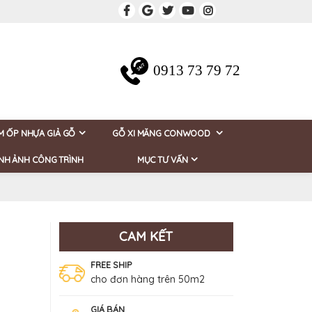
0913 73 79 72
M ỐP NHỰA GIẢ GỖ
GỖ XI MĂNG CONWOOD
NH ẢNH CÔNG TRÌNH
MỤC TƯ VẤN
CAM KẾT
FREE SHIP
cho đơn hàng trên 50m2
GIÁ BÁN