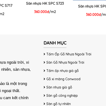
Sàn nhựa HK SPC S723
PC S717
Sàn nhựa HK SPC
360.000đ
/m2
m2
360.000đ
/m
DANH MỤC
Tấm Ốp Gỗ Nhựa Ngoài Trời
ựa ngoài trời, xi
Sàn Gỗ Nhựa Ngoài Trời
 nhiên, sàn nhựa,
Tấm ốp nhựa giả gỗ
Gỗ xi măng Conwood
ào là một trong
Sàn nhựa giả gỗ
 ngoại thất.
Sàn gỗ công nghiệp
ều cam kết chính
Sàn gỗ tự nhiên