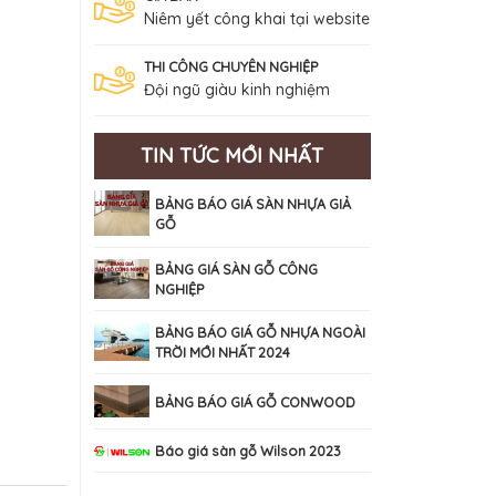
Niêm yết công khai tại website
THI CÔNG CHUYÊN NGHIỆP
Đội ngũ giàu kinh nghiệm
TIN TỨC MỚI NHẤT
BẢNG BÁO GIÁ SÀN NHỰA GIẢ
GỖ
BẢNG GIÁ SÀN GỖ CÔNG
NGHIỆP
BẢNG BÁO GIÁ GỖ NHỰA NGOÀI
TRỜI MỚI NHẤT 2024
BẢNG BÁO GIÁ GỖ CONWOOD
Báo giá sàn gỗ Wilson 2023