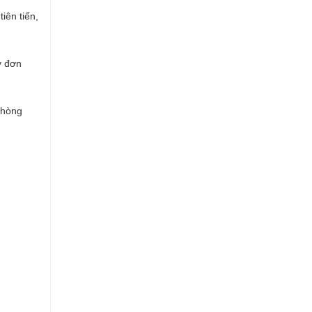
iên tiến,
ỳ đơn
phòng