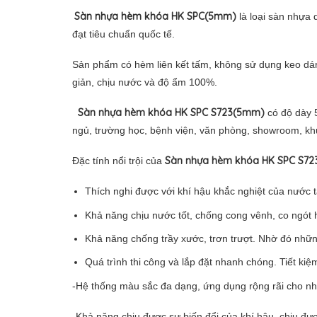
Sàn nhựa hèm khóa HK SPC(5mm)
là loại
sàn nhựa d
đạt tiêu chuẩn quốc tế.
Sản phẩm có hèm liên kết tấm, không sử dụng keo dán
giản, chịu nước và độ ẩm 100%.
Sàn nhựa hèm khóa HK SPC S723(5mm)
có độ dày 
ngủ, trường học, bệnh viện, văn phòng, showroom, 
Sàn nhựa hèm khóa HK SPC S72
Đặc tính nổi trội của
Thích nghi được với khí hậu khắc nghiệt của nước 
Khả năng chịu nước tốt, chống cong vênh, co ngót 
Khả năng chống trầy xước, trơn trượt. Nhờ đó nhữn
Quá trình thi công và lắp đặt nhanh chóng. Tiết kiệ
-Hệ thống màu sắc đa dạng, ứng dụng rộng rãi cho n
-Khả năng chịu được sự biến đổi của khí hậu, chịu đượ