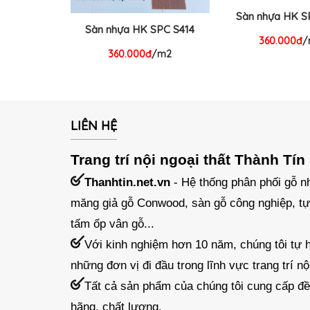
Sàn nhựa HK S
Sàn nhựa HK SPC S414
360.000đ
/
360.000đ
/m2
LIÊN HỆ
Trang trí nội ngoại thất Thành Tín
Thanhtin.net.vn
- Hệ thống phân phối gỗ nh
măng giả gỗ Conwood, sàn gỗ công nghiệp, tự
tấm ốp vân gỗ...
Với kinh nghiệm hơn 10 năm, chúng tôi tự h
những đơn vị đi đầu trong lĩnh vực trang trí nội
Tất cả sản phẩm của chúng tôi cung cấp đ
hãng, chất lượng.