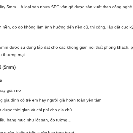
ày 5mm. Là loại sàn nhựa SPC vân gỗ được sản xuất theo công nghệ t
 nền, do đó không làm ảnh hưởng đến nền cũ, thi công, lắp đặt cực k
5mm được sử dụng lắp đặt cho các không gian nội thất phòng khách, 
khu thương mại…
3 (5mm)
ta
hay giãn nở
g gia đình có trẻ em hay người già hoàn toàn yên tâm
m được thời gian và chi phí cho gia chủ
hiều hạng mục như lót sàn, ốp tường…
c nước, không trầy xước hay trơn trượt.