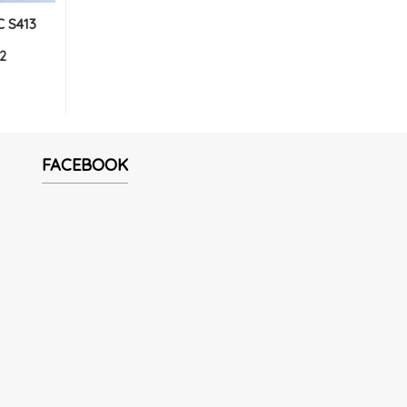
 S413
2
FACEBOOK