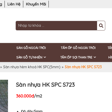
ng
Liên Hệ
Khuyến Mãi
SÀN GỖ NGOÀI TRỜI
TẤM ỐP GỖ NGOÀI TRỜI
TẤ
SÀN GỖ TỰ NHIÊN
TẤM ỐP SỢI THAN TRE
HÌ
»
Sàn nhựa hèm khoá HK SPC(5mm)
»
Sàn nhựa HK SPC S723
Sàn nhựa HK SPC S723
360.000đ
/m2
Độ dày:5mm