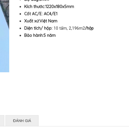
Kích thước:1220x180
x5mm
Cốt AC/E:
AC4/E1
Xuất xứ:Việt Nam
Diện tích/ hộp:
10 tấm, 2,196m2
/hộp
Bảo hành:5
năm
ĐÁNH GIÁ