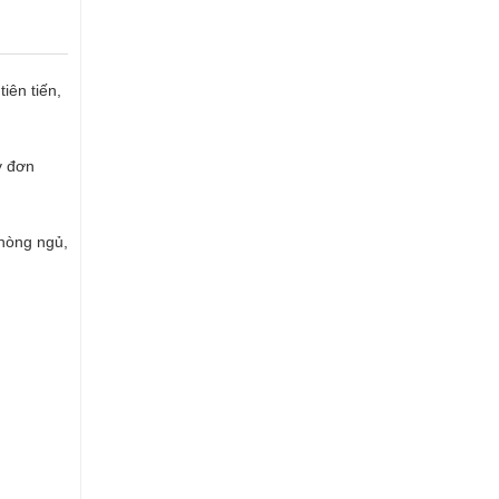
iên tiến,
ỳ đơn
phòng ngủ,