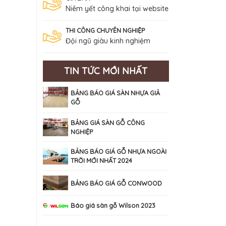
Niêm yết công khai tại website
THI CÔNG CHUYÊN NGHIỆP
Đội ngũ giàu kinh nghiệm
TIN TỨC MỚI NHẤT
BẢNG BÁO GIÁ SÀN NHỰA GIẢ
GỖ
BẢNG GIÁ SÀN GỖ CÔNG
NGHIỆP
BẢNG BÁO GIÁ GỖ NHỰA NGOÀI
TRỜI MỚI NHẤT 2024
BẢNG BÁO GIÁ GỖ CONWOOD
Báo giá sàn gỗ Wilson 2023