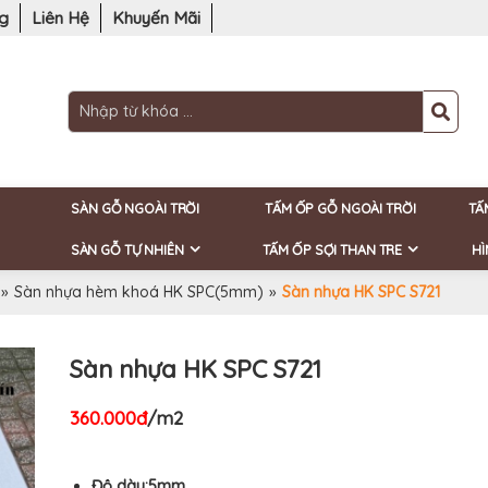
ng
Liên Hệ
Khuyến Mãi
SÀN GỖ NGOÀI TRỜI
TẤM ỐP GỖ NGOÀI TRỜI
TẤ
SÀN GỖ TỰ NHIÊN
TẤM ỐP SỢI THAN TRE
HÌ
»
Sàn nhựa hèm khoá HK SPC(5mm)
»
Sàn nhựa HK SPC S721
Sàn nhựa HK SPC S721
360.000đ
/m2
Độ dày:5mm