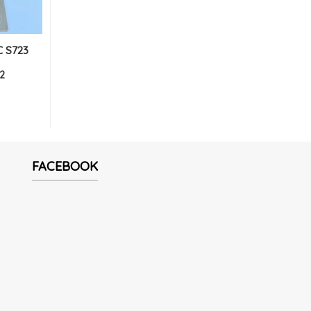
C S723
2
FACEBOOK