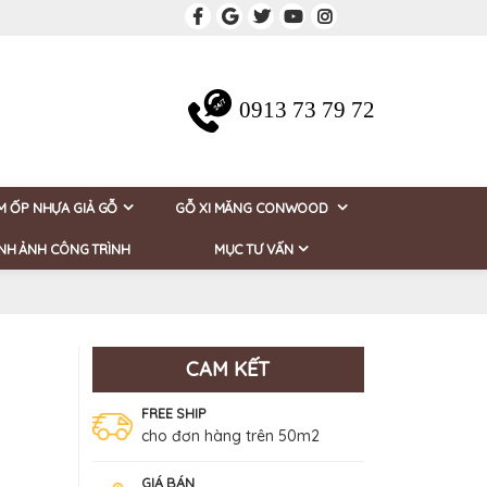
0913 73 79 72
M ỐP NHỰA GIẢ GỖ
GỖ XI MĂNG CONWOOD
NH ẢNH CÔNG TRÌNH
MỤC TƯ VẤN
CAM KẾT
FREE SHIP
cho đơn hàng trên 50m2
GIÁ BÁN