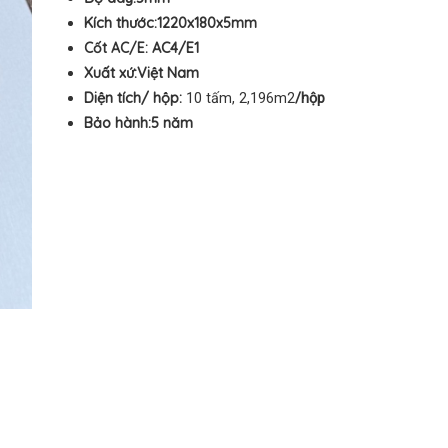
Kích thước:1220x180
x5mm
Cốt AC/E:
AC4/E1
Xuất xứ:Việt Nam
Diện tích/ hộp:
10 tấm, 2,196m2
/hộp
Bảo hành:5
năm