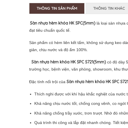
THÔNG TIN SẢN PHẨM
THÔNG TIN KHÁC
Sàn nhựa hèm khóa HK SPC(5mm)
là loại
sàn nhựa d
đạt tiêu chuẩn quốc tế.
Sản phẩm có hèm liên kết tấm, không sử dụng keo dán
giản, chịu nước và độ ẩm 100%.
Sàn nhựa hèm khóa HK SPC S721(5mm)
có độ dày 
trường học, bệnh viện, văn phòng, showroom, khu t
Sàn nhựa hèm khóa HK SPC S72
Đặc tính nổi trội của
Thích nghi được với khí hậu khắc nghiệt của nước 
Khả năng chịu nước tốt, chống cong vênh, co ngót 
Khả năng chống trầy xước, trơn trượt. Nhờ đó nhữn
Quá trình thi công và lắp đặt nhanh chóng. Tiết kiệ