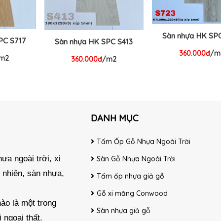
Sàn nhựa HK SP
PC S717
Sàn nhựa HK SPC S413
360.000đ
/m
m2
360.000đ
/m2
DANH MỤC
Tấm Ốp Gỗ Nhựa Ngoài Trời
ựa ngoài trời, xi
Sàn Gỗ Nhựa Ngoài Trời
 nhiên, sàn nhựa,
Tấm ốp nhựa giả gỗ
Gỗ xi măng Conwood
ào là một trong
Sàn nhựa giả gỗ
 ngoại thất.