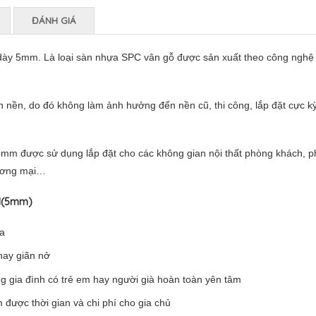
ĐÁNH GIÁ
ày 5mm. Là loại sàn nhựa SPC vân gỗ được sản xuất theo công nghệ t
 nền, do đó không làm ảnh hưởng đến nền cũ, thi công, lắp đặt cực k
5mm được sử dụng lắp đặt cho các không gian nội thất phòng khách, 
hương mại…
1(5mm)
ta
hay giãn nở
g gia đình có trẻ em hay người già hoàn toàn yên tâm
m được thời gian và chi phí cho gia chủ