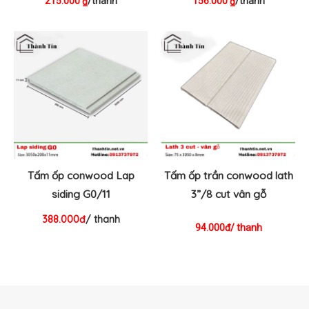
215.000
/thanh
156.000
/thanh
₫
₫
Tấm ốp conwood Lap
Tấm ốp trần conwood lath
siding G0/11
3”/8 cut vân gỗ
388.000đ
/ thanh
94.000đ/ thanh