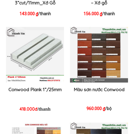
3”cut/11mm_Xớ Gỗ
– Xớ gỗ
143.000
/thanh
156.000
/thanh
₫
₫
Conwood Plank 1”/25mm
Màu sơn nước Conwood
960.000
/bộ
₫
418.000đ
/thanh