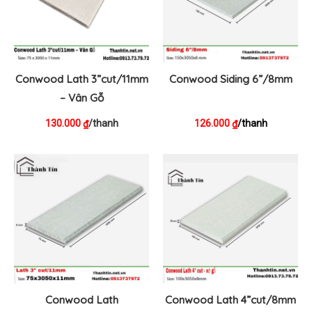
Conwood Lath 3”cut/11mm
Conwood Siding 6”/8mm
– Vân Gỗ
130.000
/thanh
126.000
/thanh
₫
₫
Conwood Lath
Conwood Lath 4”cut/8mm