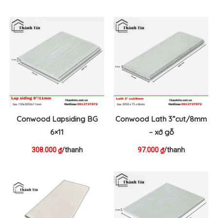
Conwood Lapsiding BG
Conwood Lath 3”cut/8mm
6×11
– xớ gỗ
308.000
/thanh
97.000
/thanh
₫
₫