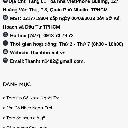
Địa Chỉ: Tầng 01 Tòa nhà VietPhone Builing, 127
Hoàng Văn Thụ, P.8, Quận Phú Nhuận, TPHCM
MST: 0317718304 cấp ngày 06/03/2023 bởi Sở Kế
Hoạch và Đầu Tư TPHCM
Hotline (24/7): 0913.73.79.72
Thời gian hoạt động: Thứ 2 - Thứ 7 (8h30 - 18h00)
Website:Thanhtin.net.vn
Email:
Thanhtin1402@gmail.com
.
DANH MỤC
Tấm Ốp Gỗ Nhựa Ngoài Trời
Sàn Gỗ Nhựa Ngoài Trời
Tấm ốp nhựa giả gỗ
Gỗ xi măng Conwood