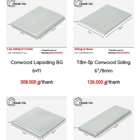
Conwood Lapsiding BG
Tấm ốp Conwood Siding
6×11
6”/8mm
308.000
/thanh
126.000
/thanh
₫
₫