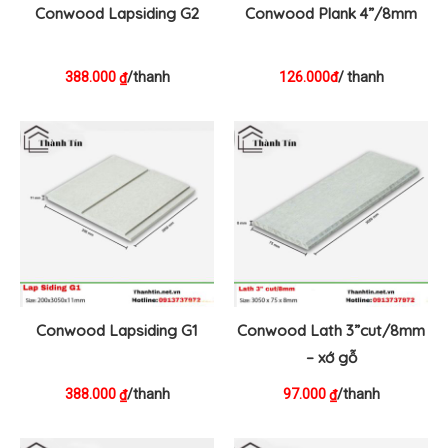
Conwood Lapsiding G2
Conwood Plank 4”/8mm
388.000
/thanh
126.000đ
/ thanh
₫
Conwood Lapsiding G1
Conwood Lath 3”cut/8mm
– xớ gỗ
388.000
/thanh
97.000
/thanh
₫
₫