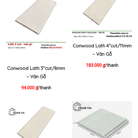
Conwood Lath 4”cut/11mm
– Vân Gỗ
183.000
/thanh
₫
Conwood Lath 3”cut/8mm
– Vân Gỗ
94.000
/thanh
₫