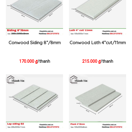
Conwood Siding 8”/8mm
Conwood Lath 4”cut/11mm
170.000
/thanh
215.000
/thanh
₫
₫