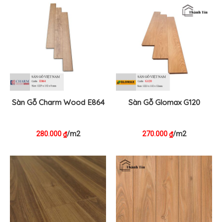
Sàn Gỗ Charm Wood E864
Sàn Gỗ Glomax G120
280.000
/m2
270.000
/m2
₫
₫