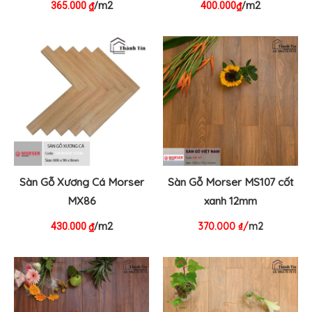
365.000
/m2
400.000
/m2
₫
₫
Sàn Gỗ Xương Cá Morser
Sàn Gỗ Morser MS107 cốt
MX86
xanh 12mm
370.000
₫
/
m2
430.000
/m2
₫