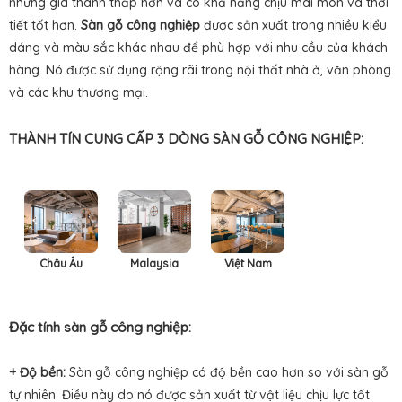
nhưng giá thành thấp hơn và có khả năng chịu mài mòn và thời
tiết tốt hơn.
Sàn gỗ công nghiệp
được sản xuất trong nhiều kiểu
dáng và màu sắc khác nhau để phù hợp với nhu cầu của khách
hàng. Nó được sử dụng rộng rãi trong nội thất nhà ở, văn phòng
và các khu thương mại.
THÀNH TÍN CUNG CẤP 3 DÒNG SÀN GỖ CÔNG NGHIỆP:
Châu Âu
Malaysia
Việt Nam
Đặc tính sàn gỗ công nghiệp:
+ Độ bền:
Sàn gỗ công nghiệp có độ bền cao hơn so với sàn gỗ
tự nhiên. Điều này do nó được sản xuất từ vật liệu chịu lực tốt