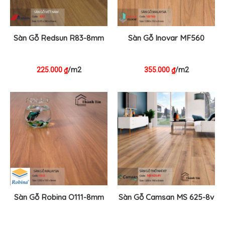
Sàn Gỗ Redsun R83-8mm
Sàn Gỗ Inovar MF560
225.000
/m2
355.000
/m2
₫
₫
Sàn Gỗ Robina O111-8mm
Sàn Gỗ Camsan MS 625-8v