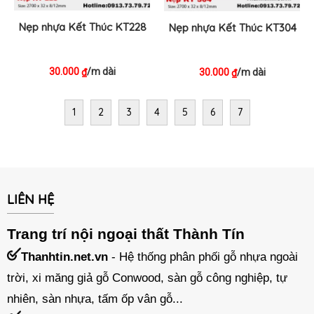
Nẹp nhựa Kết Thúc KT228
Nẹp nhựa Kết Thúc KT304
30.000
/m dài
₫
30.000
/m dài
₫
1
2
3
4
5
6
7
LIÊN HỆ
Trang trí nội ngoại thất Thành Tín
Thanhtin.net.vn
- Hệ thống phân phối gỗ nhựa ngoài
trời, xi măng giả gỗ Conwood, sàn gỗ công nghiệp, tự
nhiên, sàn nhựa, tấm ốp vân gỗ...