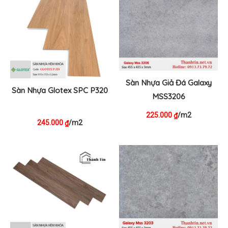
Sàn Nhựa Giả Đá Galaxy
Sàn Nhựa Glotex SPC P320
MSS3206
225.000
/m2
₫
245.000
/m2
₫