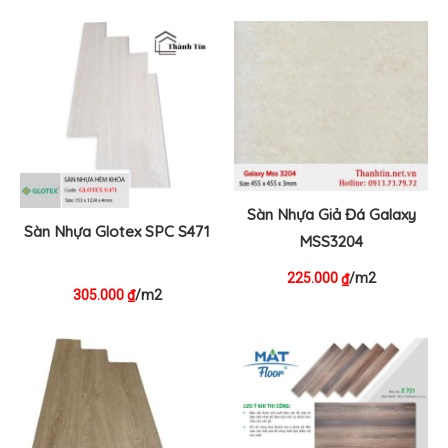
Sàn Nhựa Giả Đá Galaxy
Sàn Nhựa Glotex SPC S471
MSS3204
225.000
/m2
₫
305.000
/m2
₫