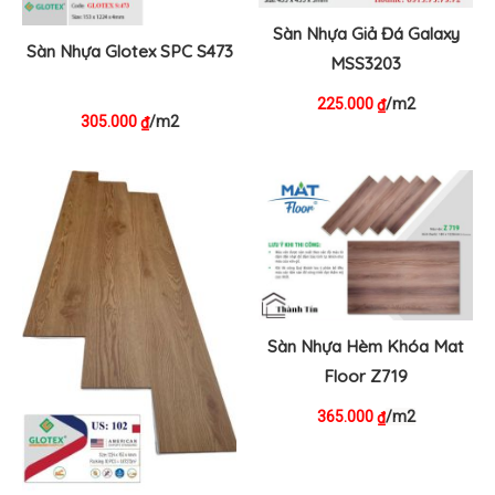
Sàn Nhựa Giả Đá Galaxy
Sàn Nhựa Glotex SPC S473
MSS3203
225.000
/m2
₫
305.000
/m2
₫
Sàn Nhựa Hèm Khóa Mat
Floor Z719
365.000
/m2
₫