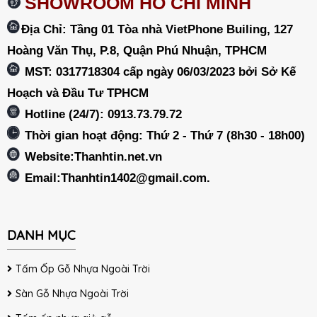
SHOWROOM HỒ CHÍ MINH
Địa Chỉ: Tầng 01 Tòa nhà VietPhone Builing, 127
Hoàng Văn Thụ, P.8, Quận Phú Nhuận, TPHCM
MST: 0317718304 cấp ngày 06/03/2023 bởi Sở Kế
Hoạch và Đầu Tư TPHCM
Hotline (24/7): 0913.73.79.72
Thời gian hoạt động: Thứ 2 - Thứ 7 (8h30 - 18h00)
Website:Thanhtin.net.vn
Email:
Thanhtin1402@gmail.com
.
DANH MỤC
Tấm Ốp Gỗ Nhựa Ngoài Trời
Sàn Gỗ Nhựa Ngoài Trời